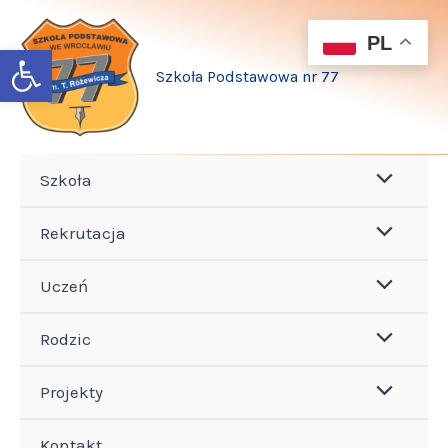
Przejdź
do
PL
Open toolbar
treści
Szkoła Podstawowa nr 77
Szkoła
Rekrutacja
Uczeń
Rodzic
Projekty
Kontakt