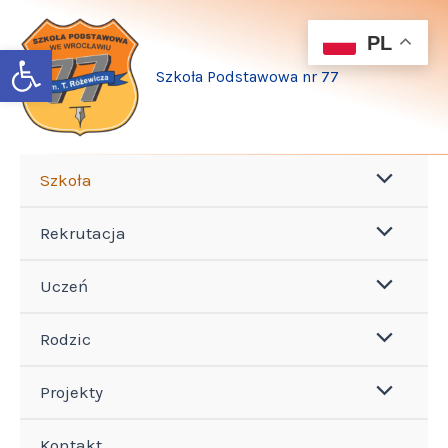
Przejdź
do
PL
Open toolbar
treści
Szkoła Podstawowa nr 77
Szkoła
Rekrutacja
Uczeń
Rodzic
Projekty
Kontakt