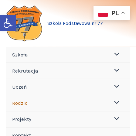
Przejdź
do
PL
Open toolbar
treści
Szkoła Podstawowa nr 77
Szkoła
Rekrutacja
Uczeń
Rodzic
Projekty
Kontakt