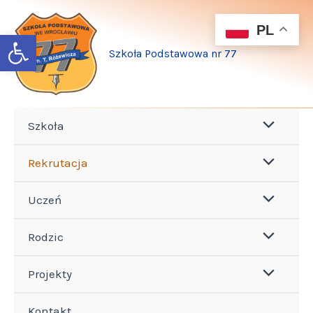
Przejdź
do
PL
Open toolbar
treści
Szkoła Podstawowa nr 77
Szkoła
Rekrutacja
Uczeń
Rodzic
Projekty
Kontakt