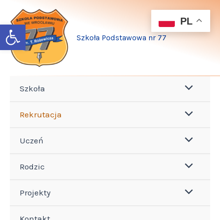
Przejdź
do
PL
Open toolbar
treści
Szkoła Podstawowa nr 77
Szkoła
Rekrutacja
Uczeń
Rodzic
Projekty
Kontakt