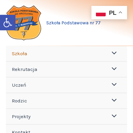
Przejdź
do
PL
Open toolbar
treści
Szkoła Podstawowa nr 77
Szkoła
Rekrutacja
Uczeń
Rodzic
Projekty
Kontakt