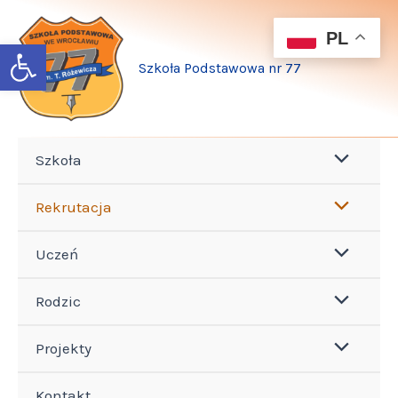
Szukaj
Przejdź
dla:
do
PL
Open toolbar
treści
Szkoła Podstawowa nr 77
Szkoła
Rekrutacja
Uczeń
Rodzic
Projekty
Kontakt