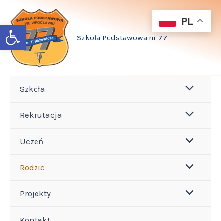
Przejdź
do
PL
Open toolbar
treści
Szkoła Podstawowa nr 77
Szkoła
Rekrutacja
Uczeń
Rodzic
Projekty
Kontakt