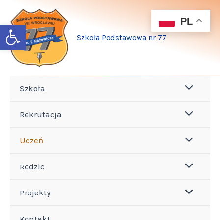
Przejdź
do
PL
Open toolbar
treści
Szkoła Podstawowa nr 77
Szkoła
Rekrutacja
Uczeń
Rodzic
Projekty
Kontakt