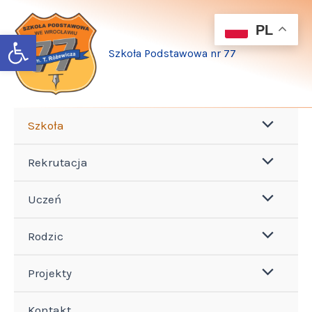
Przejdź
do
PL
Open toolbar
treści
Szkoła Podstawowa nr 77
Szkoła
Rekrutacja
Uczeń
Rodzic
Projekty
Kontakt