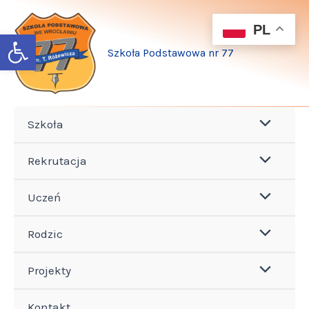
Przejdź
do
PL
Open toolbar
treści
Szkoła Podstawowa nr 77
Szkoła
Rekrutacja
Uczeń
Rodzic
Projekty
Kontakt