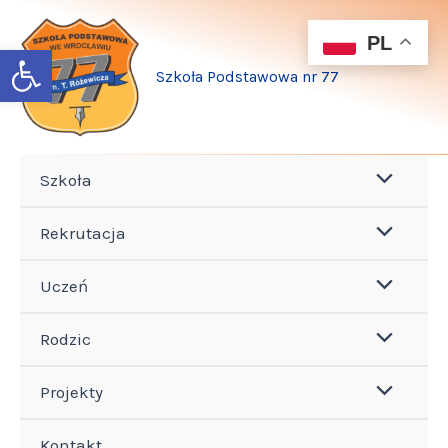
Przejdź
do
PL
Open toolbar
treści
Szkoła Podstawowa nr 77
Szkoła
Rekrutacja
Uczeń
Rodzic
Projekty
Kontakt