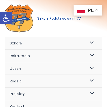
Przejdź
do
PL
Open toolbar
treści
Szkoła Podstawowa nr 77
Szkoła
Rekrutacja
Uczeń
Rodzic
Projekty
Kontakt