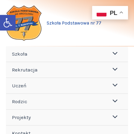
Przejdź
do
PL
Open toolbar
treści
Szkoła Podstawowa nr 77
Szkoła
Rekrutacja
Uczeń
Rodzic
Projekty
Kontakt